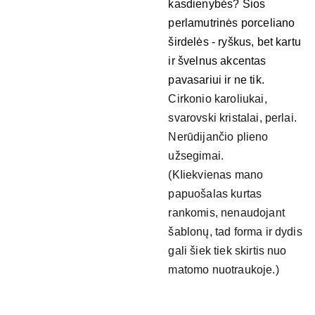
kasdienybės? Šios
perlamutrinės porceliano
širdelės - ryškus, bet kartu
ir švelnus akcentas
pavasariui ir ne tik.
Cirkonio karoliukai,
svarovski kristalai, perlai.
Nerūdijančio plieno
užsegimai.
(KIiekvienas mano
papuošalas kurtas
rankomis, nenaudojant
šablonų, tad forma ir dydis
gali šiek tiek skirtis nuo
matomo nuotraukoje.)