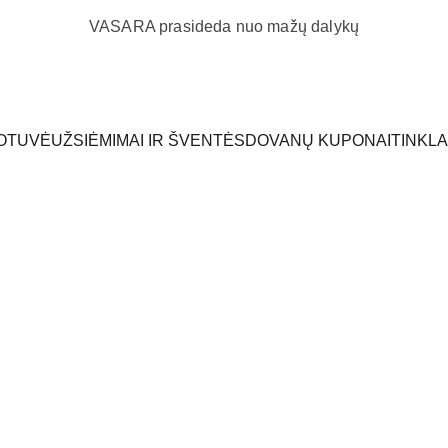
VASARA prasideda nuo mažų dalykų
OTUVĖ
UŽSIĖMIMAI IR ŠVENTĖS
DOVANŲ KUPONAI
TINKL