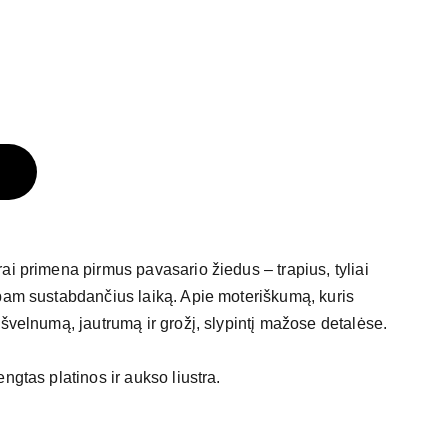
ai primena pirmus pavasario žiedus – trapius, tyliai
pam sustabdančius laiką. Apie moteriškumą, kuris
 švelnumą, jautrumą ir grožį, slypintį mažose detalėse.
ngtas platinos ir aukso liustra.