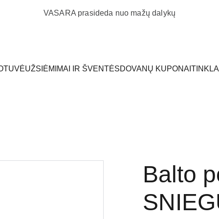
VASARA prasideda nuo mažų dalykų
OTUVĖ
UŽSIĖMIMAI IR ŠVENTĖS
DOVANŲ KUPONAI
TINKL
Balto p
SNIEG