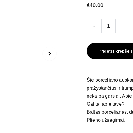
€40.00
-
+
Pridėti į krepšelį
Šie porceliano auskar
pražystančius ir trum
nekalba garsiai. Apie
Gal tai apie tave?
Baltas porcelianas, de
Plieno užsegimai.