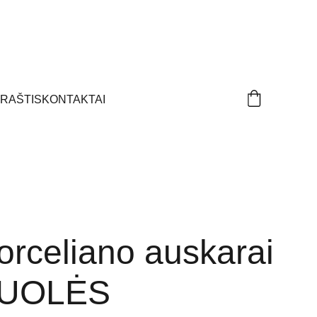
ARAŠTIS
KONTAKTAI
orceliano auskarai
UOLĖS