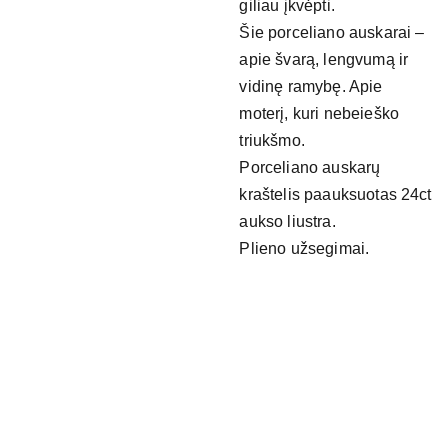
giliau įkvėpti.
Šie porceliano auskarai –
apie švarą, lengvumą ir
vidinę ramybę. Apie
moterį, kuri nebeieško
triukšmo.
Porceliano auskarų
kraštelis paauksuotas 24ct
aukso liustra.
Plieno užsegimai.