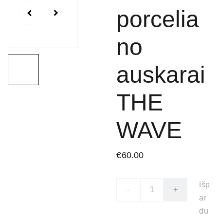
porcelia
no
auskarai
THE
WAVE
€60.00
Išp
-
+
ar
du