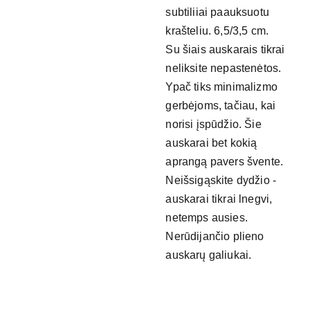
subtiliiai paauksuotu
krašteliu. 6,5/3,5 cm.
Su šiais auskarais tikrai
neliksite nepastenėtos.
Ypač tiks minimalizmo
gerbėjoms, tačiau, kai
norisi įspūdžio. Šie
auskarai bet kokią
aprangą pavers švente.
Neišsigąskite dydžio -
auskarai tikrai lnegvi,
netemps ausies.
Nerūdijančio plieno
auskarų galiukai.