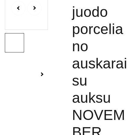
juodo
porcelia
no
auskarai
su
auksu
NOVEM
BER