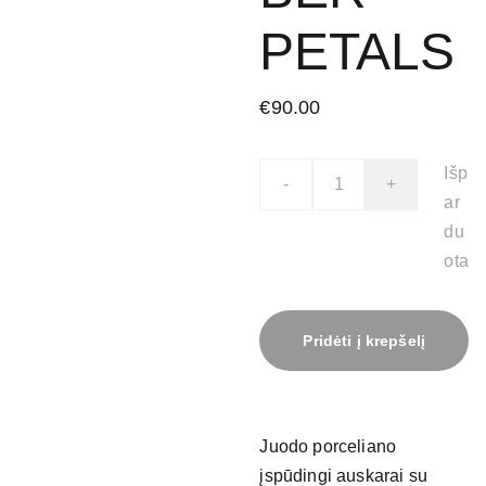
PETALS
€90.00
Išp
-
+
ar
du
ota
Pridėti į krepšelį
Juodo porceliano
įspūdingi auskarai su