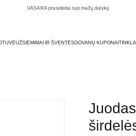
VASARA prasideda nuo mažų dalykų
OTUVĖ
UŽSIĖMIMAI IR ŠVENTĖS
DOVANŲ KUPONAI
TINKL
Juodas 
širdel