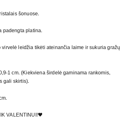
ristalais šonuose.
a padengta platina.
irvelė leidžia tikėti ateinančia laime ir sukuria gražų
 0,9-1 cm. (Kiekviena širdelė gaminama rankomis,
 gali skirtis).
 cm.
IK VALENTINUI!🖤