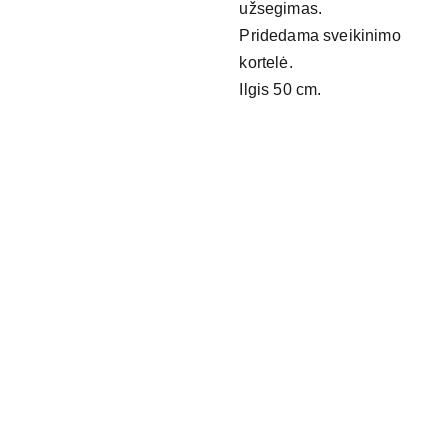
užsegimas.
Pridedama sveikinimo
kortelė.
Ilgis 50 cm.
NAUDING
OS 
Maži 
NUOROD
dalyka
OS
i
Privatu