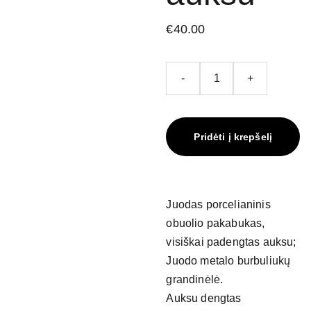
€40.00
-
+
Pridėti į krepšelį
Juodas porcelianinis
obuolio pakabukas,
visiškai padengtas auksu;
Juodo metalo burbuliukų
grandinėlė.
Auksu dengtas