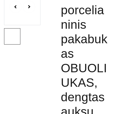
porcelia
ninis
pakabuk
as
OBUOLI
UKAS,
dengtas
auksu