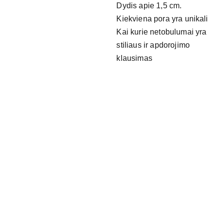
Dydis apie 1,5 cm.
Kiekviena pora yra unikali
Kai kurie netobulumai yra
stiliaus ir apdorojimo
klausimas
NAUDING
OS 
Maži 
NUOROD
dalyka
OS
i