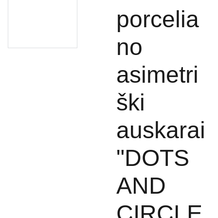
porcelia
no
asimetri
ški
auskarai
"DOTS
AND
CIRCLE