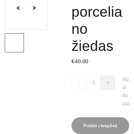
porcelia
no
žiedas
€40.00
Išp
-
+
ar
du
ota
Pridėti į krepšelį