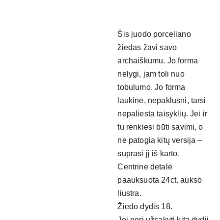
Šis juodo porceliano
žiedas žavi savo
archaiškumu. Jo forma
nelygi, jam toli nuo
tobulumo. Jo forma
laukinė, nepaklusni, tarsi
nepaliesta taisyklių. Jei ir
tu renkiesi būti savimi, o
ne patogia kitų versija –
suprasi jį iš karto.
Centrinė detalė
paauksuota 24ct. aukso
liustra.
Žiedo dydis 18.
Jei nori užsakyti kitą dydiį,