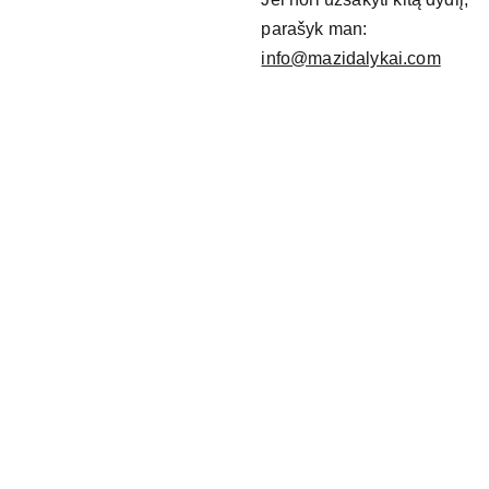
parašyk man:
info@mazidalykai.com
NAUDING
OS 
Maži 
NUOROD
dalyka
OS
i
Privatu
mo 
politika