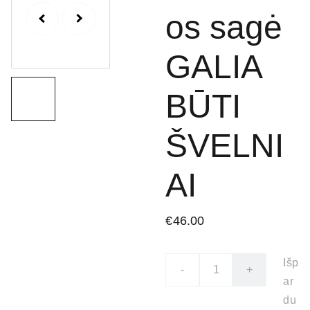
os sagė
GALIA
BŪTI
ŠVELNI
AI
€46.00
Išp
-
+
ar
du