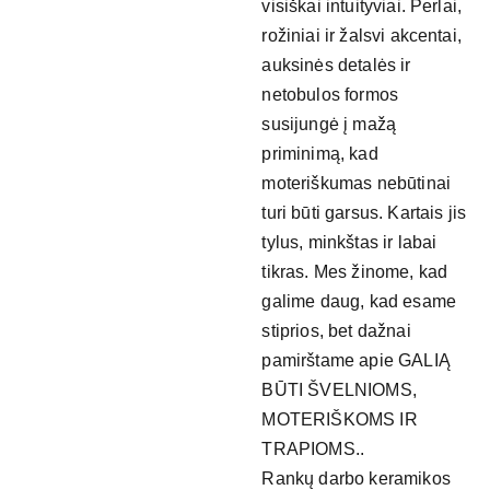
visiškai intuityviai. Perlai,
rožiniai ir žalsvi akcentai,
auksinės detalės ir
netobulos formos
susijungė į mažą
priminimą, kad
moteriškumas nebūtinai
turi būti garsus. Kartais jis
tylus, minkštas ir labai
tikras. Mes žinome, kad
galime daug, kad esame
stiprios, bet dažnai
pamirštame apie GALIĄ
BŪTI ŠVELNIOMS,
MOTERIŠKOMS IR
TRAPIOMS..
Rankų darbo keramikos