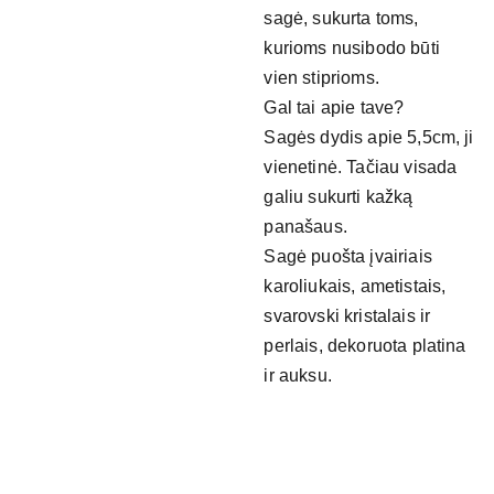
sagė, sukurta toms,
kurioms nusibodo būti
vien stiprioms.
Gal tai apie tave?
Sagės dydis apie 5,5cm, ji
vienetinė. Tačiau visada
galiu sukurti kažką
panašaus.
Sagė puošta įvairiais
karoliukais, ametistais,
svarovski kristalais ir
perlais, dekoruota platina
ir auksu.