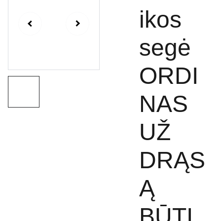
ikos
segė
ORDI
NAS
UŽ
DRĄS
Ą
BŪTI