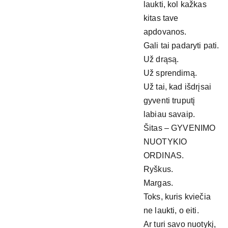
laukti, kol kažkas
kitas tave
apdovanos.
Gali tai padaryti pati.
Už drąsą.
Už sprendimą.
Už tai, kad išdrįsai
gyventi truputį
labiau savaip.
Šitas – GYVENIMO
NUOTYKIO
ORDINAS.
Ryškus.
Margas.
Toks, kuris kviečia
ne laukti, o eiti.
Ar turi savo nuotykį,