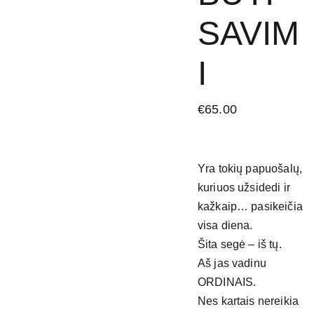
SAVIM
I
€65.00
Yra tokių papuošalų,
kuriuos užsidedi ir
kažkaip… pasikeičia
visa diena.
Šita segė – iš tų.
Aš jas vadinu
ORDINAIS.
Nes kartais nereikia