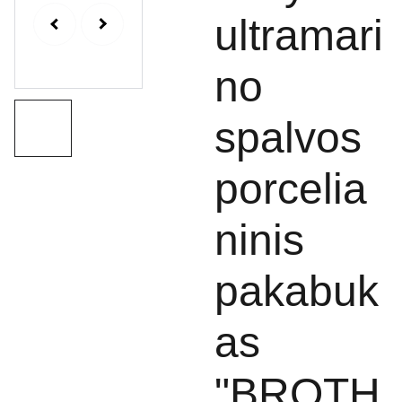
ultramari
no
spalvos
porcelia
ninis
pakabuk
as
"BROTH