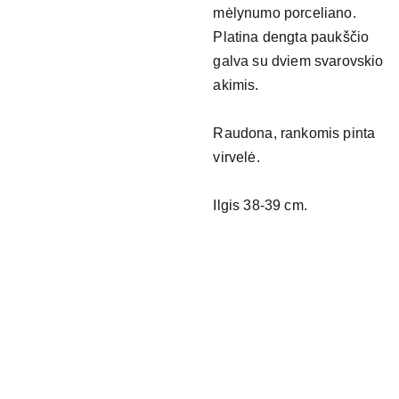
mėlynumo porceliano.
Platina dengta paukščio
galva su dviem svarovskio
akimis.
Raudona, rankomis pinta
virvelė.
Ilgis 38-39 cm.
NAUDING