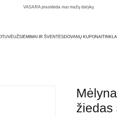
VASARA prasideda nuo mažų dalykų
OTUVĖ
UŽSIĖMIMAI IR ŠVENTĖS
DOVANŲ KUPONAI
TINKL
Mėlynas
žiedas 