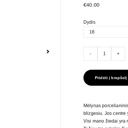
€40.00
Dydis
-
+
Pridėti į krepšelį
Mėlynas porcelianinis
blizgesiu. Jos centre
Visi mano žiedai yra r