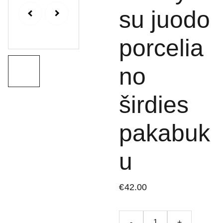
su juodo
porcelia
no
širdies
pakabuk
u
€42.00
-
+