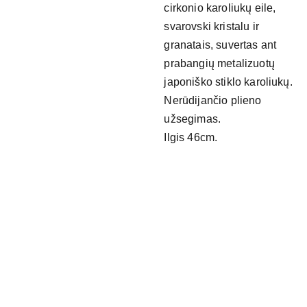
cirkonio karoliukų eile,
svarovski kristalu ir
granatais, suvertas ant
prabangių metalizuotų
japoniško stiklo karoliukų.
Nerūdijančio plieno
užsegimas.
Ilgis 46cm.
NAUDING
OS 