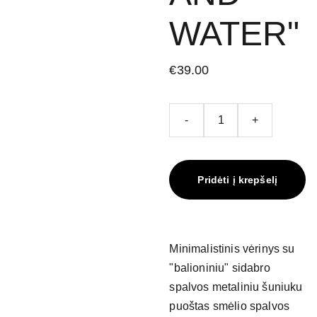
WATER"
€39.00
-
+
Pridėti į krepšelį
Minimalistinis vėrinys su
"balioniniu" sidabro
spalvos metaliniu šuniuku
puoštas smėlio spalvos